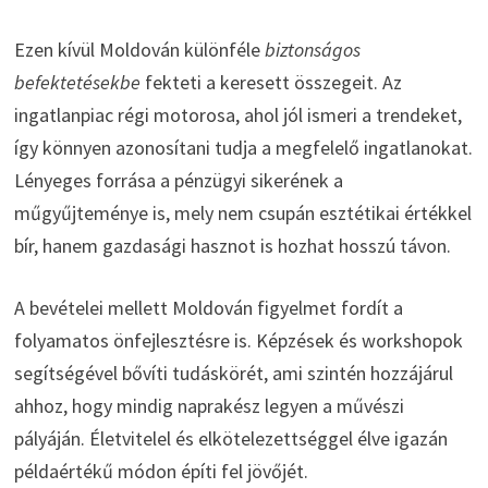
Ezen kívül Moldován különféle
biztonságos
befektetésekbe
fekteti a keresett összegeit. Az
ingatlanpiac régi motorosa, ahol jól ismeri a trendeket,
így könnyen azonosítani tudja a megfelelő ingatlanokat.
Lényeges forrása a pénzügyi sikerének a
műgyűjteménye is, mely nem csupán esztétikai értékkel
bír, hanem gazdasági hasznot is hozhat hosszú távon.
A bevételei mellett Moldován figyelmet fordít a
folyamatos önfejlesztésre is. Képzések és workshopok
segítségével bővíti tudáskörét, ami szintén hozzájárul
ahhoz, hogy mindig naprakész legyen a művészi
pályáján. Életvitelel és elkötelezettséggel élve igazán
példaértékű módon építi fel jövőjét.