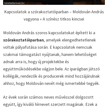
Kapcsolatok a szórakoztatóiparban – Moldován András
vagyona » A színész titkos kincsei
Moldován András szoros kapcsolatokat épített ki a
szórakoztatóiparban
, amelyek elengedhetetlenek
voltak pályafutása során. E kapcsolatok nemcsak
szakmai támogatást nyújtanak, hanem lehetőséget
adnak arra is, hogy új projektekbe és
együttműködésekbe vágjon bele. Az iparágban játszó
kollégák, rendezők és producerek mind hozzájárulnak
ahhoz, hogy Moldován nevét még ismertebbé tegyék.
Az évek során számos neves művésszel dolgozott
együtt, így kiváló hírnevet szerzett magának. Ezek a