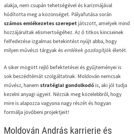
alakja, nem csupán tehetségével és karizmájával
hódította meg a közönséget. Pályafutása során
számos emlékezetes szerepet
játszott, amelyek mind
hozzájárultak elismertségéhez. Az ő titkos kincseinek
felfedezése izgalmas betekintést nyújt abba, hogy
milyen művészi tárgyak és
emlékek gazdagítják
életét.
A siker mögött rejlő befektetései és gyűjteményei is
sok beszédtémát szolgáltatnak. Moldován nemcsak
művész, hanem
stratégiai gondolkodó
is, aki jól tudja
kezelni anyagi ügyeit. Nézzük meg közelebbről, hogy
mire is alapozza vagyona nagy részét és hogyan
formálja jövőbeni projektjeit!
Moldován András karrierje és