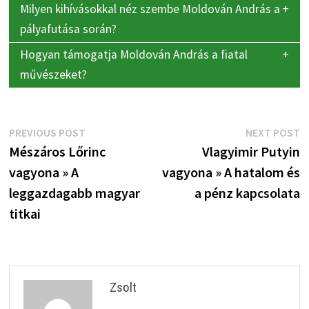
Milyen kihívásokkal néz szembe Moldován András a
pályafutása során?
Hogyan támogatja Moldován András a fiatal
művészeket?
Bejegyzés
Previous
N
PREVIOUS POST
NEXT POST
post:
p
Mészáros Lőrinc
Vlagyimir Putyin
navigáció
vagyona » A
vagyona » A hatalom és
leggazdagabb magyar
a pénz kapcsolata
titkai
Zsolt