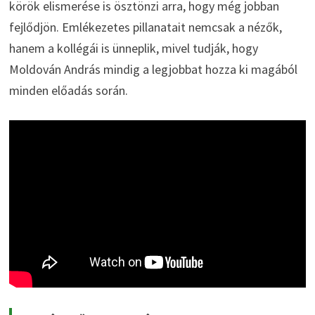
körök elismerése is ösztönzi arra, hogy még jobban
fejlődjön. Emlékezetes pillanatait nemcsak a nézők,
hanem a kollégái is ünneplik, mivel tudják, hogy
Moldován András mindig a legjobbat hozza ki magából
minden előadás során.