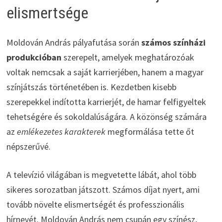
elismertsége
Moldován András pályafutása során
számos színházi
produkcióban
szerepelt, amelyek meghatározóak
voltak nemcsak a saját karrierjében, hanem a magyar
színjátszás történetében is. Kezdetben kisebb
szerepekkel indította karrierjét, de hamar felfigyeltek
tehetségére és sokoldalúságára. A közönség számára
az
emlékezetes karakterek
megformálása tette őt
népszerűvé.
A televízió világában is megvetette lábát, ahol több
sikeres sorozatban játszott. Számos díjat nyert, ami
tovább növelte elismertségét és professzionális
hírnevét. Moldován András nem csupán egy színész,