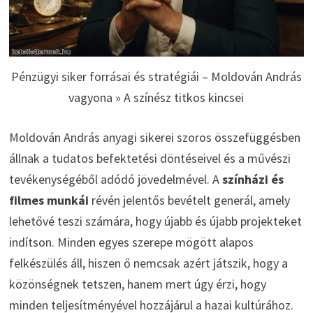
Pénzügyi siker forrásai és stratégiái – Moldován András
vagyona » A színész titkos kincsei
Moldován András anyagi sikerei szoros összefüggésben
állnak a tudatos befektetési döntéseivel és a művészi
tevékenységéből adódó jövedelmével. A
színházi és
filmes munkái
révén jelentős bevételt generál, amely
lehetővé teszi számára, hogy újabb és újabb projekteket
indítson. Minden egyes szerepe mögött alapos
felkészülés áll, hiszen ő nemcsak azért játszik, hogy a
közönségnek tetszen, hanem mert úgy érzi, hogy
minden teljesítményével hozzájárul a hazai kultúrához.