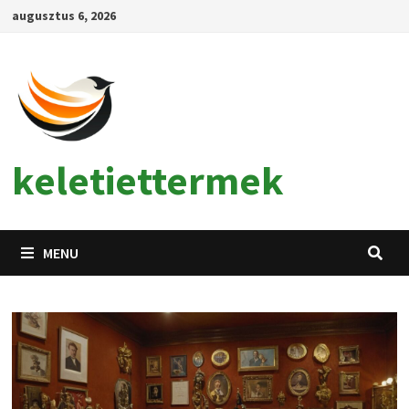
Skip
augusztus 6, 2026
to
content
keletiettermek
MENU