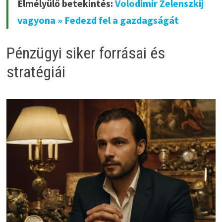
Elmélyülő betekintés:
Volodimir Zelenszkij
vagyona » Fedezd fel a gazdagságát
Pénzügyi siker forrásai és
stratégiái