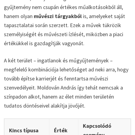
gyűjtemény nem csupán értékes műalkotásokból áll,
hanem olyan
művészi tárgyakból
is, amelyeket saját
tapasztalatai során szerzett. Ezek a művek tükrözik
személyiségét és művészeti ízlését, miközben a piaci
értékükkel is gazdagítják vagyonát.
A két terület – ingatlanok és műgyűjtemények –
megfelelő kombinációja lehetőséget ad neki arra, hogy
tovább építse karrierjét és fenntartsa művészi
szenvedélyeit. Moldován András így tehát nemcsak a
színpadon alkot, hanem az élet minden területén
tudatos döntéseivel alakítja jövőjét.
Kapcsolódó
Kincs típusa
Érték
esemény