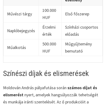
100.000
Művészi tárgy
Első főszerep
HUF
Érzelmi
Színházi csoportos
Naplóbejegyzés
érték
előadás
500.000
Műgyűjtemény
Műalkotás
HUF
bemutató
Színészi díjak és elismerések
Moldován András pályafutása során
számos díjat és
elismerést
nyert, amelyek hangsúlyozzák tehetségét
és munkája iránti szentelését. Az ő produkcióit a