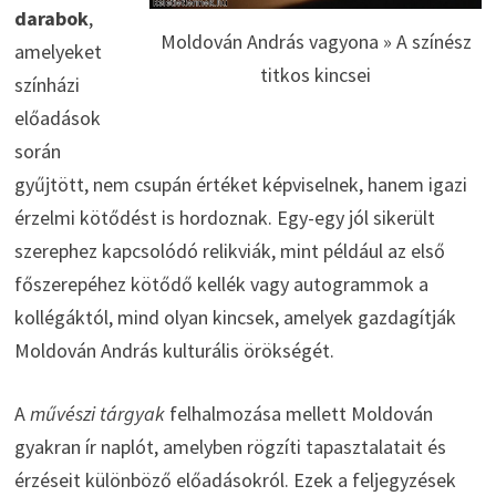
darabok
,
Moldován András vagyona » A színész
amelyeket
titkos kincsei
színházi
előadások
során
gyűjtött, nem csupán értéket képviselnek, hanem igazi
érzelmi kötődést is hordoznak. Egy-egy jól sikerült
szerephez kapcsolódó relikviák, mint például az első
főszerepéhez kötődő kellék vagy autogrammok a
kollégáktól, mind olyan kincsek, amelyek gazdagítják
Moldován András kulturális örökségét.
A
művészi tárgyak
felhalmozása mellett Moldován
gyakran ír naplót, amelyben rögzíti tapasztalatait és
érzéseit különböző előadásokról. Ezek a feljegyzések