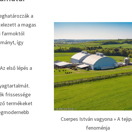
meghatározzák a
telezett a magas
i farmoktól
ományt, így
Az első lépés a
yagtartalmát.
ék frissessége
öző termékeket
 legmodernebb
Cserpes István vagyona » A tejip
fenoménja