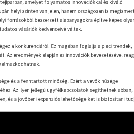
 tejiparban, amelyet folyamatos innovációkkal és kiváló
upán helyi szinten van jelen, hanem országosan is megismer
elyi forrásokból beszerzett alapanyagokra építve képes olya
tudatos vásárlók kedvenceivé váltak.
égez a konkurenciáról. Ez magában foglalja a piaci trendek,
tát. Az eredmények alapján az innovációk bevezetésével reag
alkalmazkodhatnak.
sége és a fenntartott minőség. Ezért a vevők hűsége
réhez. Az ilyen jellegű ügyfélkapcsolatok segíthetnek abban,
, és a jövőbeni expanziós lehetőségeiket is biztosítani tud