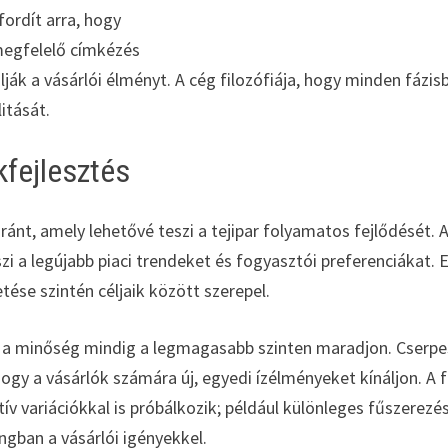
fordít arra, hogy
 megfelelő címkézés
lják a vásárlói élményt. A cég filozófiája, hogy minden fázis
litását.
kfejlesztés
iránt, amely lehetővé teszi a tejipar folyamatos fejlődését. 
i a legújabb piaci trendeket és fogyasztói preferenciákat. 
tése szintén céljaik között szerepel.
 a minőség mindig a legmagasabb szinten maradjon. Cserpe
gy a vásárlók számára új, egyedi ízélményeket kínáljon. A f
ív variációkkal is próbálkozik; például különleges fűszerezé
ngban a vásárlói igényekkel.