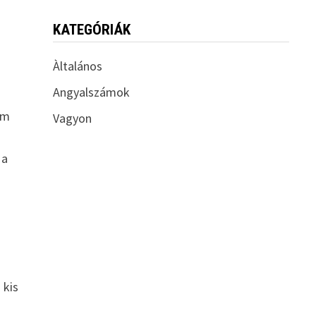
KATEGÓRIÁK
Àltalános
Angyalszámok
em
Vagyon
 a
 kis