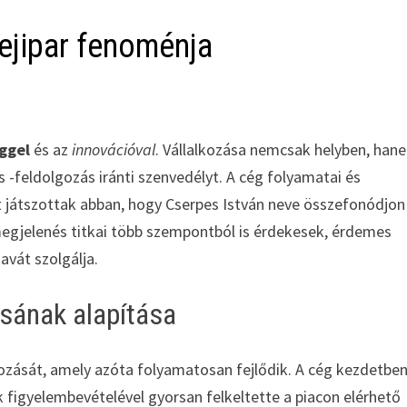
tejipar fenoménja
ggel
és az
innovációval
. Vállalkozása nemcsak helyben, han
s -feldolgozás iránti szenvedélyt. A cég folyamatai és
t játszottak abban, hogy Cserpes István neve összefonódjon
 megjelenés titkai több szempontból is érdekesek, érdemes
javát szolgálja.
ásának alapítása
kozását, amely azóta folyamatosan fejlődik. A cég kezdetben
 figyelembevételével gyorsan felkeltette a piacon elérhető