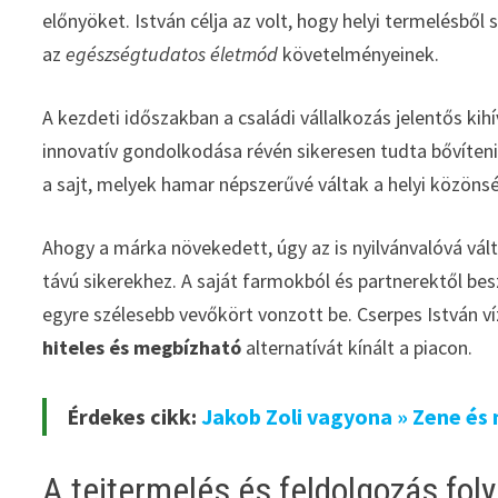
előnyöket. István célja az volt, hogy helyi termelésből
az
egészségtudatos életmód
követelményeinek.
A kezdeti időszakban a családi vállalkozás jelentős ki
innovatív gondolkodása révén sikeresen tudta bővíteni
a sajt, melyek hamar népszerűvé váltak a helyi közöns
Ahogy a márka növekedett, úgy az is nyilvánvalóvá vált
távú sikerekhez. A saját farmokból és partnerektől bes
egyre szélesebb vevőkört vonzott be. Cserpes István v
hiteles és megbízható
alternatívát kínált a piacon.
Érdekes cikk:
Jakob Zoli vagyona » Zene és 
A tejtermelés és feldolgozás fol