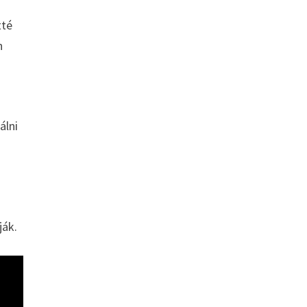
tté
n
álni
ják.