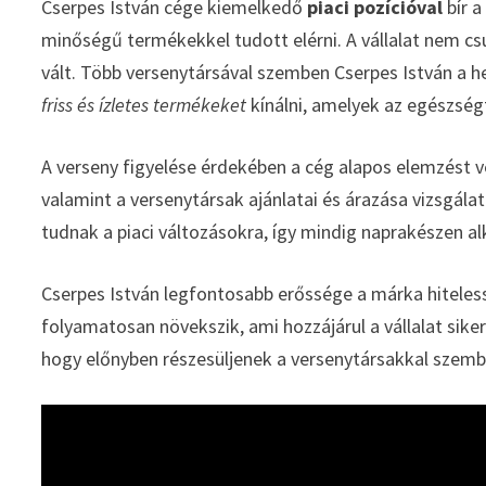
Cserpes István cége kiemelkedő
piaci pozícióval
bír a
minőségű termékekkel tudott elérni. A vállalat nem cs
vált. Több versenytársával szemben Cserpes István a h
friss és ízletes termékeket
kínálni, amelyek az egészség
A verseny figyelése érdekében a cég alapos elemzést v
valamint a versenytársak ajánlatai és árazása vizsgála
tudnak a piaci változásokra, így mindig naprakészen 
Cserpes István legfontosabb erőssége a márka hiteles
folyamatosan növekszik, ami hozzájárul a vállalat sike
hogy előnyben részesüljenek a versenytársakkal szemben