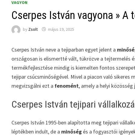
VAGYON
Cserpes István vagyona » A 
by
Zsolt
május 19, 2025
Cserpes István neve a tejiparban egyet jelent a
minősé
országosan is elismertté vált, tükrözve a tejtermelés é
termékfejlesztése mindig is kiemelten fontos szerepe
tejipar csúcsminőségével. Mivel a piacon való sikeres
megvizsgálni ezt a
fenomént
, amely a helyi közösség 
Cserpes István tejipari vállalkoz
Cserpes István 1995-ben alapította meg tejipari vállal
léptékben indult, de a
minőség
és a fogyasztói igények