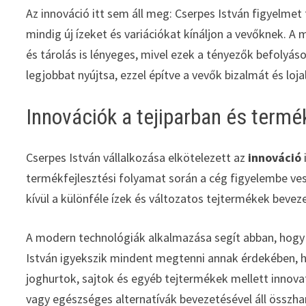
Az innováció itt sem áll meg: Cserpes István figyelmet 
mindig új ízeket és variációkat kínáljon a vevőknek. A
és tárolás is lényeges, mivel ezek a tényezők befolyáso
legjobbat nyújtsa, ezzel építve a vevők bizalmát és loja
Innovációk a tejiparban és termé
Cserpes István vállalkozása elkötelezett az
innováció
termékfejlesztési folyamat során a cég figyelembe vesz
kívül a különféle ízek és változatos tejtermékek beveze
A modern technológiák alkalmazása segít abban, hogy
István igyekszik mindent megtenni annak érdekében, ho
joghurtok, sajtok és egyéb tejtermékek mellett innovat
vagy egészséges alternatívák bevezetésével áll összha