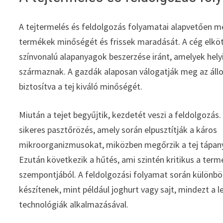
A tejtermelés és feldolgozás folyamatai alapvetően 
termékek minőségét és frissek maradását. A cég elkö
színvonalú alapanyagok beszerzése iránt, amelyek hely
származnak. A gazdák alaposan válogatják meg az áll
biztosítva a tej kiváló minőségét.
Miután a tejet begyűjtik, kezdetét veszi a feldolgozás. 
sikeres pasztőrözés, amely során elpusztítják a káros
mikroorganizmusokat, miközben megőrzik a tej tápan
Ezután következik a hűtés, ami szintén kritikus a term
szempontjából. A feldolgozási folyamat során különb
készítenek, mint például joghurt vagy sajt, mindezt a
technológiák alkalmazásával.