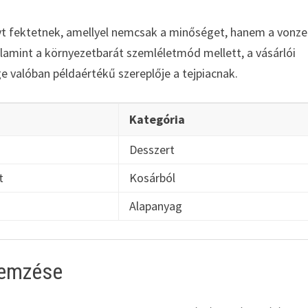
yt fektetnek, amellyel nemcsak a minőséget, hanem a vonze
alamint a környezetbarát szemléletmód mellett, a vásárlói
ge valóban példaértékű szereplője a tejpiacnak.
Kategória
Desszert
t
Kosárból
Alapanyag
elemzése