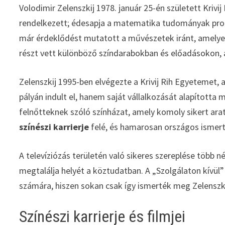
Volodimir Zelenszkij 1978. január 25-én született Krivi
rendelkezett; édesapja a matematika tudományak profe
már érdeklődést mutatott a művészetek iránt, amelyek
részt vett különböző színdarabokban és előadásokon, am
Zelenszkij 1995-ben elvégezte a Krivij Rih Egyetemet, 
pályán indult el, hanem saját vállalkozását alapította
felnőtteknek szóló színházat, amely komoly sikert arat
színészi karrierje
felé, és hamarosan országos ismerts
A televíziózás területén való sikeres szereplése több
megtalálja helyét a köztudatban. A „Szolgálaton kívül
számára, hiszen sokan csak így ismerték meg Zelenszkijt,
Színészi karrierje és filmjei