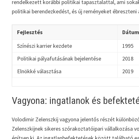
rendelkezett korábbi politikai tapasztalattal, ami soka
politikai berendezkedést, és új reményeket ébreszteni 
Fejlesztés
Dátu
Színészi karrier kezdete
1995
Politikai pályafutásának bejelentése
2018
Elnökké választása
2019
Vagyona: ingatlanok és befektet
Volodimir Zelenszkij vagyona jelentős részét különbö
Zelenszkijnek sikeres szórakoztatóipari vállalkozása 
építsen ki. Az ingatlanbefektetések között található eg