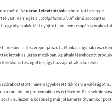
lemre méltó. Az
ukrán televíziózás
ban betöltött szerepe
té vált. Karrierjét a „
Szolgálaton kívül
” című sorozattal
tt egy olyan alakítást nyújtott, ami nem csupán szórakozta
éle filmekben is főszerepet játszott. Munkásságának részekén
tek lettek az ukrán mozikban. Az általa létrehozott produk
érdést is feszegettek, így hozzájárultak a közéleti
n szórakoztatott, hanem igyekezett tükrözni a valóságot is,
son a társadalmi problémákba és értékekbe. Ez a sokoldalús
során is, hiszen a közönség már jól ismerte őt, amikor polit