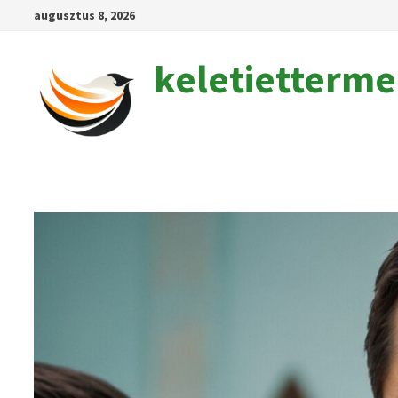
Skip
augusztus 8, 2026
to
content
keletietterm