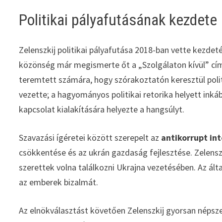
Politikai pályafutásának kezdete
Zelenszkij politikai pályafutása 2018-ban vette kezdeté
közönség már megismerte őt a „Szolgálaton kívül” cím
teremtett számára, hogy szórakoztatón keresztül pol
vezette; a hagyományos politikai retorika helyett in
kapcsolat kialakítására helyezte a hangsúlyt.
Szavazási ígéretei között szerepelt az
antikorrupt in
csökkentése és az ukrán gazdaság fejlesztése. Zelenszki
szerettek volna találkozni Ukrajna vezetésében. Az álta
az emberek bizalmát.
Az elnökválasztást követően Zelenszkij gyorsan népszer