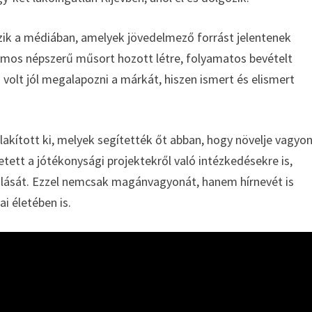
kezik a médiában, amelyek jövedelmező forrást jelentenek
ámos népszerű műsort hozott létre, folyamatos bevételt
s volt jól megalapozni a márkát, hiszen ismert és elismert
lakított ki, melyek segítették őt abban, hogy növelje vagyon
tett a jótékonysági projektekről való intézkedésekre is,
lalását. Ezzel nemcsak magánvagyonát, hanem hírnevét is
i életében is.