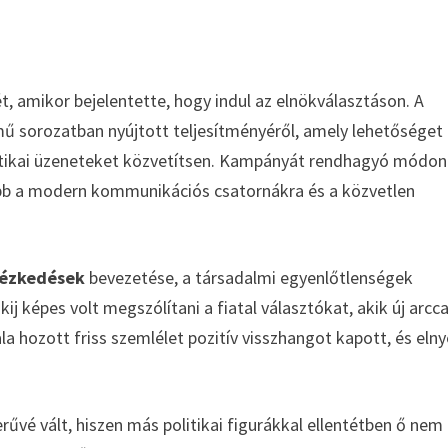
t, amikor bejelentette, hogy indul az elnökválasztáson. A
ű sorozatban nyújtott teljesítményéről, amely lehetőséget
itikai üzeneteket közvetítsen. Kampányát rendhagyó módon
kább a modern kommunikációs csatornákra és a közvetlen
tézkedések
bevezetése, a társadalmi egyenlőtlenségek
j képes volt megszólítani a fiatal választókat, akik új arcca
la hozott friss szemlélet pozitív visszhangot kapott, és elny
űvé vált, hiszen más politikai figurákkal ellentétben ő nem