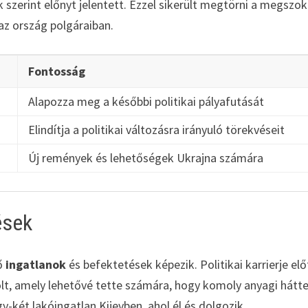
k szerint előnyt jelentett. Ezzel sikerült megtörni a megszo
az ország polgáraiban.
m
Fontosság
Alapozza meg a későbbi politikai pályafutását
Elindítja a politikai változásra irányuló törekvéseit
Új remények és lehetőségek Ukrajna számára
ések
ző
ingatlanok
és befektetések képezik. Politikai karrierje elő
volt, amely lehetővé tette számára, hogy komoly anyagi hátt
y-két lakóingatlan Kijevben, ahol él és dolgozik.