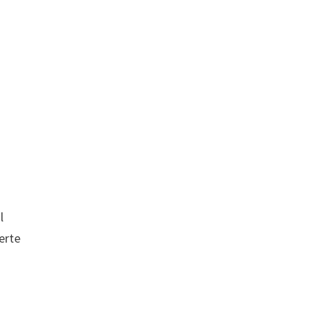
l
erte