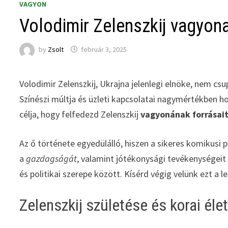
VAGYON
Volodimir Zelenszkij vagyon
by
Zsolt
február 3, 2025
Volodimir Zelenszkij, Ukrajna jelenlegi elnöke, nem csu
Színészi múltja és üzleti kapcsolatai nagymértékben h
célja, hogy felfedezd Zelenszkij
vagyonának forrásai
Az ő története egyedülálló, hiszen a sikeres komikusi 
a
gazdagságát
, valamint jótékonysági tevékenységeit
és politikai szerepe között. Kísérd végig velünk ezt a 
Zelenszkij születése és korai éle