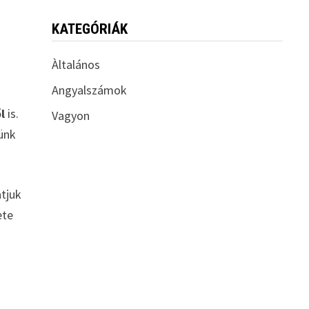
KATEGÓRIÁK
Àltalános
Angyalszámok
l
is.
Vagyon
künk
atjuk
ete