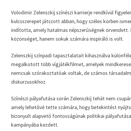
Volodimir Zelenszkij színészi karrierje rendkívül figye
kulcsszerepet játszott abban, hogy széles körben ismert
indította, amely hatalmas népszerűségnek örvendett. I
közönséget, hanem sokuk számára inspiráló is volt.
Zelenszkij színpadi tapasztalatait kihasználva különf
megalkotott több vígjátékfilmet, amelyek mindkereset
nemcsak szórakoztatóak voltak, de számos társadalmi k
diskurzusokhoz.
Színészi pályafutása során Zelenszkij tehát nem csupá
amely lehetővé tette számára, hogy betekintést nyújt
bizonyult alapvető fontosságúnak politikai pályafutása 
kampányába kezdett.