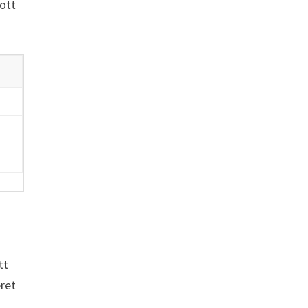
kott
tt
eret