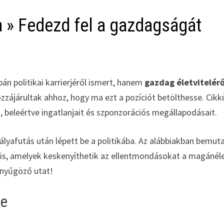
a » Fedezd fel a gazdagságát
pán politikai karrierjéről ismert, hanem
gazdag életvitelérő
ozzájárultak ahhoz, hogy ma ezt a pozíciót betölthesse. Cik
t
, beleértve ingatlanjait és szponzorációs megállapodásait.
pályafutás után lépett be a politikába. Az alábbiakban bemut
 is, amelyek keskenyíthetik az ellentmondásokat a magánél
lenyűgöző utat!
te