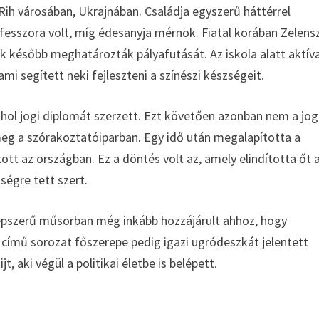
j Rih városában, Ukrajnában. Családja egyszerű háttérrel
sszora volt, míg édesanyja mérnök. Fiatal korában Zelensz
 később meghatározták pályafutását. Az iskola alatt aktív
i segített neki fejleszteni a színészi készségeit.
ahol jogi diplomát szerzett. Ezt követően azonban nem a jog
 meg a szórakoztatóiparban. Egy idő után megalapította a
ott az országban. Ez a döntés volt az, amely elindította őt 
égre tett szert.
 népszerű műsorban még inkább hozzájárult ahhoz, hogy
” című sorozat főszerepe pedig igazi ugródeszkát jelentett
 aki végül a politikai életbe is belépett.