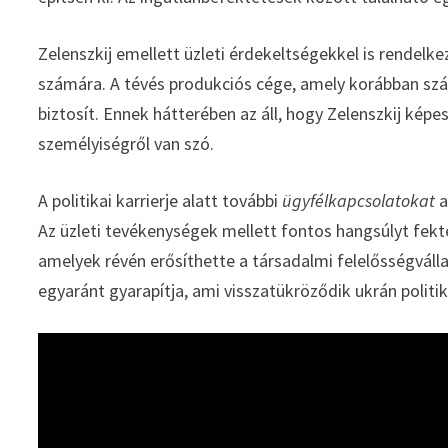
Zelenszkij emellett üzleti érdekeltségekkel is rendel
számára. A tévés produkciós cége, amely korábban sz
biztosít. Ennek hátterében az áll, hogy Zelenszkij képe
személyiségről van szó.
A politikai karrierje alatt további
ügyfélkapcsolatokat
a
Az üzleti tevékenységek mellett fontos hangsúlyt fekte
amelyek révén erősíthette a társadalmi felelősségvál
egyaránt gyarapítja, ami visszatükröződik ukrán politika