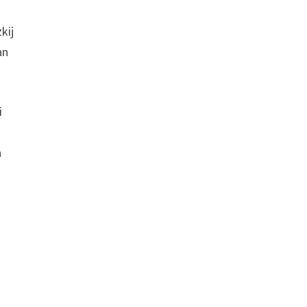
kij
an
i
a