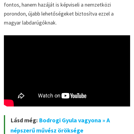
fontos, hanem hazáját is képviseli a nemzetközi
porondon, újabb lehetőségeket biztosítva ezzel a
magyar labdarúgóknak.
Lásd még:
Bodrogi Gyula vagyona » A
népszerű művész öröksége