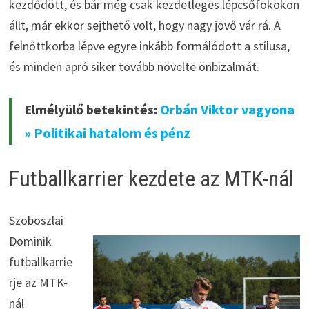
kezdődött, és bár még csak kezdetleges lépcsőfokokon
állt, már ekkor sejthető volt, hogy nagy jövő vár rá. A
felnőttkorba lépve egyre inkább formálódott a stílusa,
és minden apró siker tovább növelte önbizalmát.
Elmélyülő betekintés:
Orbán Viktor vagyona
» Politikai hatalom és pénz
Futballkarrier kezdete az MTK-nál
Szoboszlai
Dominik
futballkarrie
rje az MTK-
nál