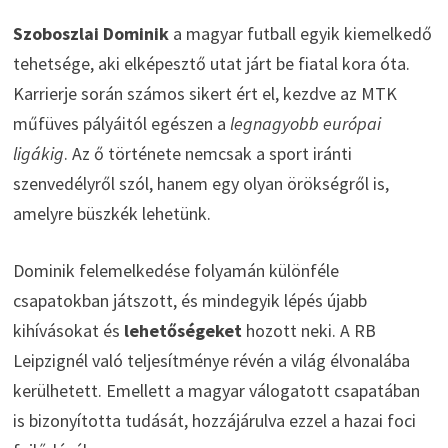
Szoboszlai Dominik
a magyar futball egyik kiemelkedő
tehetsége, aki elképesztő utat járt be fiatal kora óta.
Karrierje során számos sikert ért el, kezdve az MTK
műfüves pályáitól egészen a
legnagyobb európai
ligákig
. Az ő története nemcsak a sport iránti
szenvedélyről szól, hanem egy olyan örökségről is,
amelyre büszkék lehetünk.
Dominik felemelkedése folyamán különféle
csapatokban játszott, és mindegyik lépés újabb
kihívásokat és
lehetőségeket
hozott neki. A RB
Leipzignél való teljesítménye révén a világ élvonalába
kerülhetett. Emellett a magyar válogatott csapatában
is bizonyította tudását, hozzájárulva ezzel a hazai foci