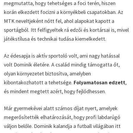
megmutatta, hogy tehetséges a foci terén, hiszen
korán elkezdett focizni a környékbeli csapatokban. Az
MTK neveltjeként nőtt fel, ahol alapokat kapott a
sportágból. Itt felfigyeltek rá edzői és kortársai is, mivel
játékstílusa és technikai tudása kiemelkedett.
Az édesapja is aktív sportoló volt, ami nagy hatással
volt Dominik életére. A család mindig támogatta őt,
olyan környezetet biztosítva, amelyben
kibontakozhatott a tehetsége.
Folyamatosan edzett
,
és mindent megtett azért, hogy fejlődhessen.
Már gyermekévei alatt számos díjat nyert, amelyek
megerősítették elhatározását, hogy profi labdarúgó
váljon belőle. Dominik kalandja a futball világában itt