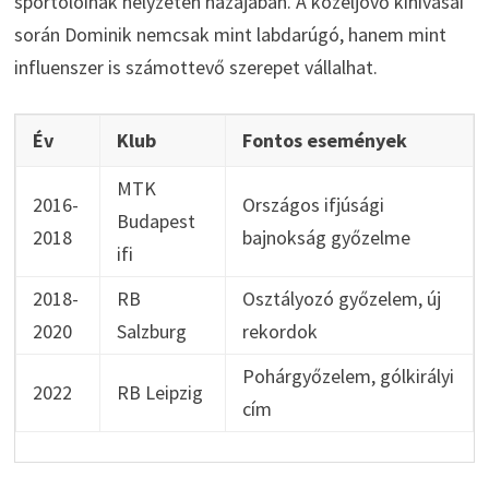
sportolóinak helyzetén hazájában. A közeljövő kihívásai
során Dominik nemcsak mint labdarúgó, hanem mint
influenszer is számottevő szerepet vállalhat.
Év
Klub
Fontos események
MTK
2016-
Országos ifjúsági
Budapest
2018
bajnokság győzelme
ifi
2018-
RB
Osztályozó győzelem, új
2020
Salzburg
rekordok
Pohárgyőzelem, gólkirályi
2022
RB Leipzig
cím