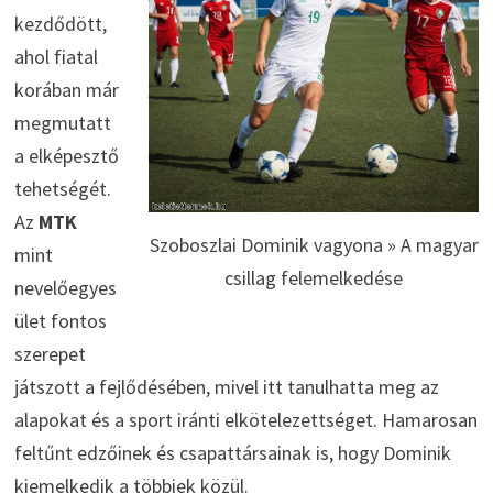
kezdődött,
ahol fiatal
korában már
megmutatt
a elképesztő
tehetségét.
Az
MTK
Szoboszlai Dominik vagyona » A magyar
mint
csillag felemelkedése
nevelőegyes
ület fontos
szerepet
játszott a fejlődésében, mivel itt tanulhatta meg az
alapokat és a sport iránti elkötelezettséget. Hamarosan
feltűnt edzőinek és csapattársainak is, hogy Dominik
kiemelkedik a többiek közül.