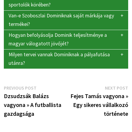
sportolók körében?
Van-e Szoboszlai Dominiknak saját márkája vagy
termékei?
Hogyan befolyásolja Dominik teljesítménye a
magyar válogatott jövőjét?
Milyen tervei vannak Dominiknak a pályafutása
utánra?
Bejegyzés
Previous
N
PREVIOUS POST
NEXT POST
post:
p
Dzsudzsák Balázs
Fejes Tamás vagyona »
navigáció
vagyona » A futballista
Egy sikeres vállalkozó
gazdagsága
története