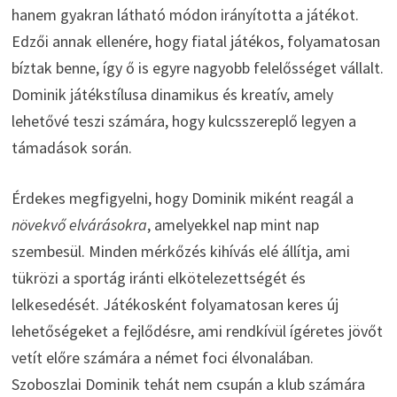
hanem gyakran látható módon irányította a játékot.
Edzői annak ellenére, hogy fiatal játékos, folyamatosan
bíztak benne, így ő is egyre nagyobb felelősséget vállalt.
Dominik játékstílusa dinamikus és kreatív, amely
lehetővé teszi számára, hogy kulcsszereplő legyen a
támadások során.
Érdekes megfigyelni, hogy Dominik miként reagál a
növekvő elvárásokra
, amelyekkel nap mint nap
szembesül. Minden mérkőzés kihívás elé állítja, ami
tükrözi a sportág iránti elkötelezettségét és
lelkesedését. Játékosként folyamatosan keres új
lehetőségeket a fejlődésre, ami rendkívül ígéretes jövőt
vetít előre számára a német foci élvonalában.
Szoboszlai Dominik tehát nem csupán a klub számára