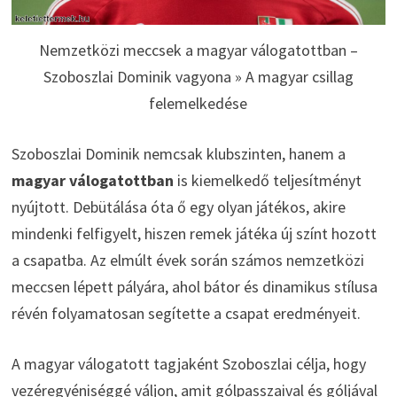
Nemzetközi meccsek a magyar válogatottban –
Szoboszlai Dominik vagyona » A magyar csillag
felemelkedése
Szoboszlai Dominik nemcsak klubszinten, hanem a
magyar válogatottban
is kiemelkedő teljesítményt
nyújtott. Debütálása óta ő egy olyan játékos, akire
mindenki felfigyelt, hiszen remek játéka új színt hozott
a csapatba. Az elmúlt évek során számos nemzetközi
meccsen lépett pályára, ahol bátor és dinamikus stílusa
révén folyamatosan segítette a csapat eredményeit.
A magyar válogatott tagjaként Szoboszlai célja, hogy
vezéregyéniséggé váljon, amit gólpasszaival és góljával