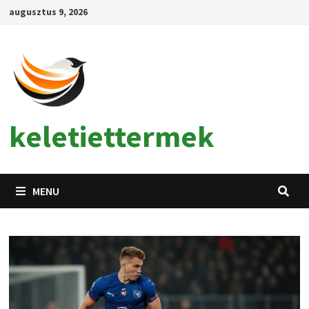
Skip
augusztus 9, 2026
to
content
keletiettermek
MENU