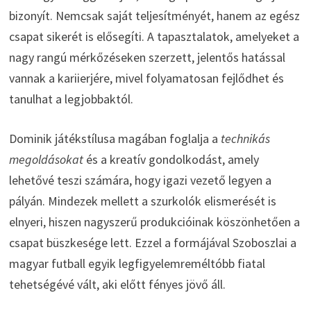
bizonyít. Nemcsak saját teljesítményét, hanem az egész
csapat sikerét is elősegíti. A tapasztalatok, amelyeket a
nagy rangú mérkőzéseken szerzett, jelentős hatással
vannak a kariierjére, mivel folyamatosan fejlődhet és
tanulhat a legjobbaktól.
Dominik játékstílusa magában foglalja a
technikás
megoldásokat
és a kreatív gondolkodást, amely
lehetővé teszi számára, hogy igazi vezető legyen a
pályán. Mindezek mellett a szurkolók elismerését is
elnyeri, hiszen nagyszerű produkcióinak köszönhetően a
csapat büszkesége lett. Ezzel a formájával Szoboszlai a
magyar futball egyik legfigyelemreméltóbb fiatal
tehetségévé vált, aki előtt fényes jövő áll.