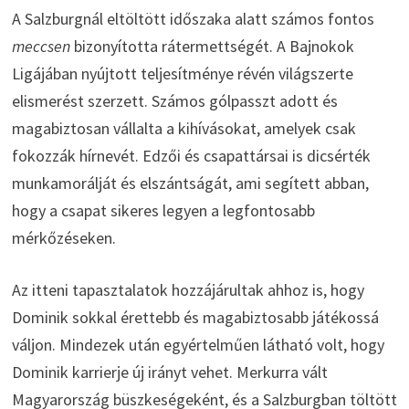
A Salzburgnál eltöltött időszaka alatt számos fontos
meccsen
bizonyította rátermettségét. A Bajnokok
Ligájában nyújtott teljesítménye révén világszerte
elismerést szerzett. Számos gólpasszt adott és
magabiztosan vállalta a kihívásokat, amelyek csak
fokozzák hírnevét. Edzői és csapattársai is dicsérték
munkamorálját és elszántságát, ami segített abban,
hogy a csapat sikeres legyen a legfontosabb
mérkőzéseken.
Az itteni tapasztalatok hozzájárultak ahhoz is, hogy
Dominik sokkal érettebb és magabiztosabb játékossá
váljon. Mindezek után egyértelműen látható volt, hogy
Dominik karrierje új irányt vehet. Merkurra vált
Magyarország büszkeségeként, és a Salzburgban töltött