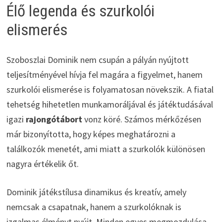
Élő legenda és szurkolói
elismerés
Szoboszlai Dominik nem csupán a pályán nyújtott
teljesítményével hívja fel magára a figyelmet, hanem
szurkolói elismerése is folyamatosan növekszik. A fiatal
tehetség hihetetlen munkamoráljával és játéktudásával
igazi
rajongótábort
vonz köré. Számos mérkőzésen
már bizonyította, hogy képes meghatározni a
találkozók menetét, ami miatt a szurkolók különösen
nagyra értékelik őt.
Dominik játékstílusa dinamikus és kreatív, amely
nemcsak a csapatnak, hanem a szurkolóknak is
izgalmas élményt nyújt. Minden egyes megmozdulása