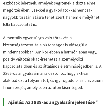
eszközök lehetnek, amelyek segítenek a tiszta elme
megőrzésében. Ezekkel a gyakorlatokkal nemcsak
nagyobb tisztánlátásra tehet szert, hanem elmélyítheti
lelki kapcsolatát is.
A mentális egyensúlyra való törekvés a
biztonságérzetet és a biztonságot is elősegíti a
mindennapokban. Amikor ebben a harmóniában vagy,
pozitív változásokat érezhetsz a személyközi
kapcsolataidban és az általános életminőségedben is. A
2266-os angyalszám arra ösztönöz, hogy aktívan
alakítsd ezt a folyamatot, és így fogadd el az univerzum
finom erejét, amely ezen az úton kísér téged.
Ajánlás: Az 1888-as angyalszám jelentése ”