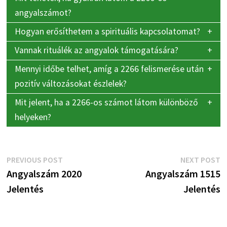
angyalszámot?
Hogyan erősíthetem a spirituális kapcsolatomat?
Vannak rituálék az angyalok támogatására?
Mennyi időbe telhet, amíg a 2266 felismerése után
pozitív változásokat észlelek?
Mit jelent, ha a 2266-os számot látom különböző
helyeken?
Bejegyzés
Previous
N
PREVIOUS POST
NEXT POST
post:
p
Angyalszám 2020
Angyalszám 1515
navigáció
Jelentés
Jelentés