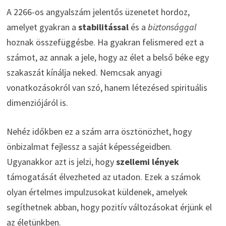
A 2266-os angyalszám jelentős üzenetet hordoz,
amelyet gyakran a
stabilitással
és a
biztonsággal
hoznak összefüggésbe. Ha gyakran felismered ezt a
számot, az annak a jele, hogy az élet a belső béke egy
szakaszát kínálja neked. Nemcsak anyagi
vonatkozásokról van szó, hanem létezésed spirituális
dimenziójáról is.
Nehéz időkben ez a szám arra ösztönözhet, hogy
önbizalmat fejlessz a saját képességeidben.
Ugyanakkor azt is jelzi, hogy
szellemi lények
támogatását élvezheted az utadon. Ezek a számok
olyan értelmes impulzusokat küldenek, amelyek
segíthetnek abban, hogy pozitív változásokat érjünk el
az életünkben.