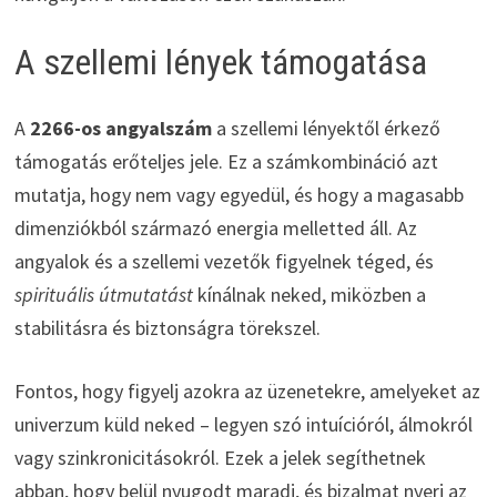
A szellemi lények támogatása
A
2266-os angyalszám
a szellemi lényektől érkező
támogatás erőteljes jele. Ez a számkombináció azt
mutatja, hogy nem vagy egyedül, és hogy a magasabb
dimenziókból származó energia melletted áll. Az
angyalok és a szellemi vezetők figyelnek téged, és
spirituális útmutatást
kínálnak neked, miközben a
stabilitásra és biztonságra törekszel.
Fontos, hogy figyelj azokra az üzenetekre, amelyeket az
univerzum küld neked – legyen szó intuícióról, álmokról
vagy szinkronicitásokról. Ezek a jelek segíthetnek
abban, hogy belül nyugodt maradj, és bizalmat nyerj az