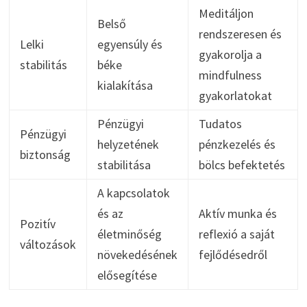
Meditáljon
Belső
rendszeresen és
Lelki
egyensúly és
gyakorolja a
stabilitás
béke
mindfulness
kialakítása
gyakorlatokat
Pénzügyi
Tudatos
Pénzügyi
helyzetének
pénzkezelés és
biztonság
stabilitása
bölcs befektetés
A kapcsolatok
és az
Aktív munka és
Pozitív
életminőség
reflexió a saját
változások
növekedésének
fejlődésedről
elősegítése