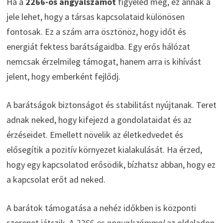
Ha a
2266-os angyalszámot
figyeled meg, ez annak a
jele lehet, hogy a társas kapcsolataid különösen
fontosak. Ez a szám arra ösztönöz, hogy időt és
energiát fektess barátságaidba. Egy erős hálózat
nemcsak érzelmileg támogat, hanem arra is kihívást
jelent, hogy emberként fejlődj.
A barátságok biztonságot és stabilitást nyújtanak. Teret
adnak neked, hogy kifejezd a gondolataidat és az
érzéseidet. Emellett növelik az életkedvedet és
elősegítik a pozitív környezet kialakulását. Ha érzed,
hogy egy kapcsolatod erősödik, bízhatsz abban, hogy ez
a kapcsolat erőt ad neked.
A barátok támogatása a nehéz időkben is központi
szerepet játszik. A
2266-os angyalszámmal
az oldaladon