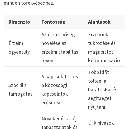
minden törekvésedhez.
Dimenzió
Fontosság
Ajánlások
Az életminőség
Érzelmek
Érzelmi
növelése az
tükrözése és
egyensúly
érzelmi stabilitás
magabiztos
révén
kommunikáció
Több időt
A kapcsolatok és
tölteni a
Szociális
a közösségi
barátokkal és
támogatás
kapcsolatok
segítséget
erősítése
nyújtani
Növekedés az új
Új kihívások
tapasztalatok és