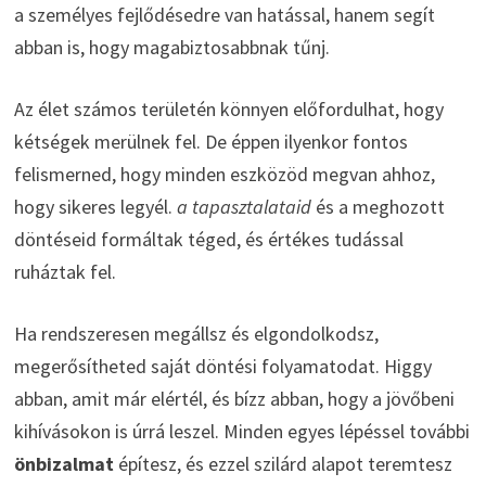
a személyes fejlődésedre van hatással, hanem segít
abban is, hogy magabiztosabbnak tűnj.
Az élet számos területén könnyen előfordulhat, hogy
kétségek merülnek fel. De éppen ilyenkor fontos
felismerned, hogy minden eszközöd megvan ahhoz,
hogy sikeres legyél.
a tapasztalataid
és a meghozott
döntéseid formáltak téged, és értékes tudással
ruháztak fel.
Ha rendszeresen megállsz és elgondolkodsz,
megerősítheted saját döntési folyamatodat. Higgy
abban, amit már elértél, és bízz abban, hogy a jövőbeni
kihívásokon is úrrá leszel. Minden egyes lépéssel további
önbizalmat
építesz, és ezzel szilárd alapot teremtesz