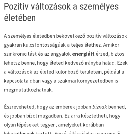
Pozitív változások a személyes
életében
A személyes életedben bekövetkező pozitív változások
gyakran kulcsfontosságúak a teljes élethez. Amikor
szinkronicitást és az angyalok
energiáit
érzed, biztos
lehetsz benne, hogy életed kedvező irányba halad. Ezek
a változások az életed különböző területein, például a
kapcsolataidban vagy a szakmai környezetedben is
megmutatkozhatnak.
Észreveheted, hogy az emberek jobban
bíznak
benned,
és jobban bízol magadban. Ez arra késztetheti, hogy
olyan lépéseket tegyen, amelyeket korábban
lehetetlennek tartott. Egy új állásajánlat vagy egy új