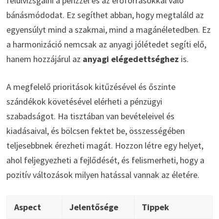
felülvizsgálni a pénzzel és az erőforrásokkal való
bánásmódodat. Ez segíthet abban, hogy megtaláld az
egyensúlyt mind a szakmai, mind a magánéletedben. Ez
a harmonizáció nemcsak az anyagi jólétedet segíti elő,
hanem hozzájárul az
anyagi elégedettséghez
is.
A megfelelő prioritások kitűzésével és őszinte
szándékok követésével elérheti a pénzügyi
szabadságot. Ha tisztában van bevételeivel és
kiadásaival, és bölcsen fektet be, összességében
teljesebbnek érezheti magát. Hozzon létre egy helyet,
ahol feljegyezheti a fejlődését, és felismerheti, hogy a
pozitív változások milyen hatással vannak az életére.
Aspect
Jelentősége
Tippek