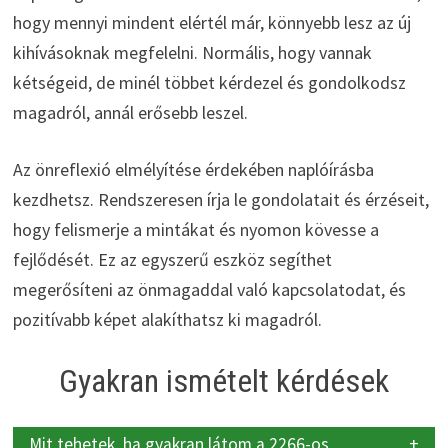
hogy mennyi mindent elértél már, könnyebb lesz az új
kihívásoknak megfelelni. Normális, hogy vannak
kétségeid, de minél többet kérdezel és gondolkodsz
magadról, annál erősebb leszel.
Az önreflexió elmélyítése érdekében naplóírásba
kezdhetsz. Rendszeresen írja le gondolatait és érzéseit,
hogy felismerje a mintákat és nyomon kövesse a
fejlődését. Ez az egyszerű eszköz segíthet
megerősíteni az önmagaddal való kapcsolatodat, és
pozitívabb képet alakíthatsz ki magadról.
Gyakran ismételt kérdések
Mit tehetek, ha gyakran látom a 2266-os