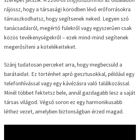
rájössz, hogy a társasági körödben lévő erőforrásokra
támaszkodhatsz, hogy segítsenek neked. Legyen szó
tanácsadásról, megértő fülekről vagy egyszerűen csak
közös tevékenységekről – ezek mind-mind segítenek
megerősíteni a kötelékeiteket.
Szánj tudatosan perceket arra, hogy megbecsüld a
barátaidat. Ez történhet apró gesztusokkal, például egy
telefonhívással vagy egy kávézásra való találkozással.
Minél többet fektetsz bele, annál gazdagabb lesz a saját
társas világod. Végső soron ez egy harmonikusabb
léthez vezet, amelyben biztonságban érzed magad.