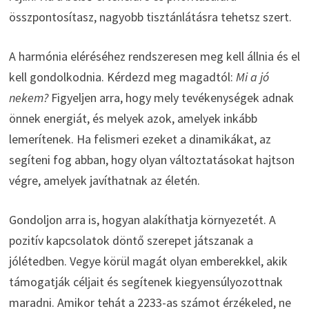
összpontosítasz, nagyobb tisztánlátásra tehetsz szert.
A harmónia eléréséhez rendszeresen meg kell állnia és el
kell gondolkodnia. Kérdezd meg magadtól:
Mi a jó
nekem?
Figyeljen arra, hogy mely tevékenységek adnak
önnek energiát, és melyek azok, amelyek inkább
lemerítenek. Ha felismeri ezeket a dinamikákat, az
segíteni fog abban, hogy olyan változtatásokat hajtson
végre, amelyek javíthatnak az életén.
Gondoljon arra is, hogyan alakíthatja környezetét. A
pozitív kapcsolatok döntő szerepet játszanak a
jólétedben. Vegye körül magát olyan emberekkel, akik
támogatják céljait és segítenek kiegyensúlyozottnak
maradni. Amikor tehát a 2233-as számot érzékeled, ne