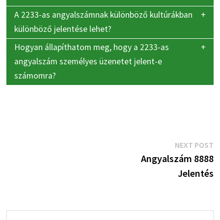
A 2233-as angyalszámnak különböző kultúrákban
különböző jelentése lehet?
Hogyan állapíthatom meg, hogy a 2233-as
angyalszám személyes üzenetet jelent-e
számomra?
Bejegyzés
N
NEXT POST
p
Angyalszám 8888
navigáció
Jelentés