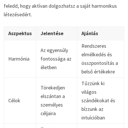
feledd, hogy aktívan dolgozhatsz a saját harmonikus
létezésedért.
Aszpektus
Jelentése
Ajánlás
Rendszeres
Az egyensúly
elmélkedés és
Harmónia
fontossága az
összpontosítás a
életben
belső értékekre
Tűzzünk ki
Törekedjen
világos
elszántan a
Célok
szándékokat és
személyes
bízzunk az
céljaira
intuícióban