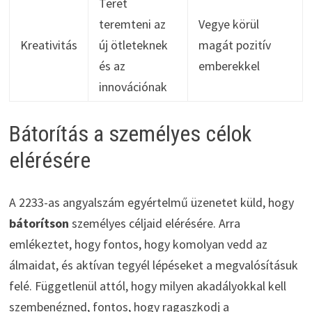
Teret
teremteni az
Vegye körül
Kreativitás
új ötleteknek
magát pozitív
és az
emberekkel
innovációnak
Bátorítás a személyes célok
elérésére
A 2233-as angyalszám egyértelmű üzenetet küld, hogy
bátorítson
személyes céljaid elérésére. Arra
emlékeztet, hogy fontos, hogy komolyan vedd az
álmaidat, és aktívan tegyél lépéseket a megvalósításuk
felé. Függetlenül attól, hogy milyen akadályokkal kell
szembenézned, fontos, hogy ragaszkodj a