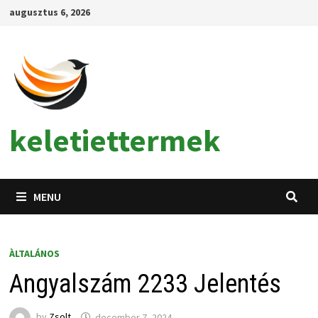
Skip
augusztus 6, 2026
to
content
keletiettermek
MENU
ÀLTALÁNOS
Angyalszám 2233 Jelentés
by
Zsolt
december 7, 2024