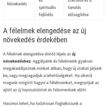
és
szerzése és a
Növekedés
spirituális
tanulás
fejlődés
elősegítése
A félelmek elengedése az új
növekedés érdekében
A félelmek elengedése döntő lépés az
új
növekedéshez
. Aggályaink és félelmeink gyakran
megakadályoznak minket abban, hogy új utakat járjunk
be, vagy megragadjuk a lehetőségeket. Ha sikerül
magunk mögött hagyni a félelmeinket, megnyitjuk az
ajtót az
új tapasztalatok
és felismerések előtt.
Hasznos lehet, ha tudatosan foglalkozunk a