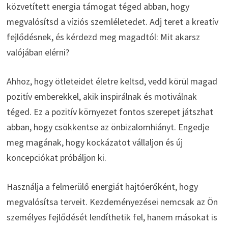
közvetített energia támogat téged abban, hogy
megvalósítsd a víziós szemléletedet. Adj teret a kreatív
fejlődésnek, és kérdezd meg magadtól: Mit akarsz
valójában elérni?
Ahhoz, hogy ötleteidet életre keltsd, vedd körül magad
pozitív emberekkel, akik inspirálnak és motiválnak
téged. Ez a pozitív környezet fontos szerepet játszhat
abban, hogy csökkentse az önbizalomhiányt. Engedje
meg magának, hogy kockázatot vállaljon és új
koncepciókat próbáljon ki.
Használja a felmerülő energiát hajtóerőként, hogy
megvalósítsa terveit. Kezdeményezései nemcsak az Ön
személyes fejlődését lendíthetik fel, hanem másokat is