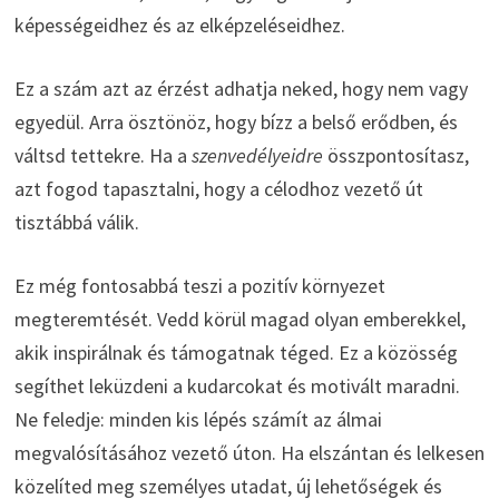
képességeidhez és az elképzeléseidhez.
Ez a szám azt az érzést adhatja neked, hogy nem vagy
egyedül. Arra ösztönöz, hogy bízz a belső erődben, és
váltsd tettekre. Ha a
szenvedélyeidre
összpontosítasz,
azt fogod tapasztalni, hogy a célodhoz vezető út
tisztábbá válik.
Ez még fontosabbá teszi a pozitív környezet
megteremtését. Vedd körül magad olyan emberekkel,
akik inspirálnak és támogatnak téged. Ez a közösség
segíthet leküzdeni a kudarcokat és motivált maradni.
Ne feledje: minden kis lépés számít az álmai
megvalósításához vezető úton. Ha elszántan és lelkesen
közelíted meg személyes utadat, új lehetőségek és