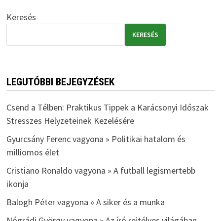
Keresés
KERESÉS
LEGUTÓBBI BEJEGYZÉSEK
Csend a Télben: Praktikus Tippek a Karácsonyi Időszak
Stresszes Helyzeteinek Kezelésére
Gyurcsány Ferenc vagyona » Politikai hatalom és
milliomos élet
Cristiano Ronaldo vagyona » A futball legismertebb
ikonja
Balogh Péter vagyona » A siker és a munka
Nógrádi György vagyona » Az író rejtélyes világában