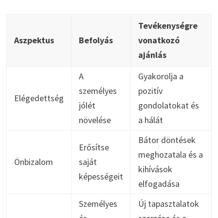
Tevékenységre
Aszpektus
Befolyás
vonatkozó
ajánlás
A
Gyakorolja a
személyes
pozitív
Elégedettség
jólét
gondolatokat és
növelése
a hálát
Bátor döntések
Erősítse
meghozatala és a
Önbizalom
saját
kihívások
képességeit
elfogadása
Személyes
Új tapasztalatok