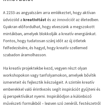
A 2233-as angyalszám arra emlékeztet, hogy aktívan
üdvözöld a
kreativitást
és az
innovációt
az életedben.
Gyakran előfordulhat, hogy elveszünk a megszokott
mintákban, amelyek blokkolják a kreatív energiánkat.
Fontos, hogy tudatosan szánj időt az új ötletek
felfedezésére, és hagyd, hogy kreatív szellemed
szabadon áramolhasson.
Ha kreatív projektekbe kezd, vegyen részt olyan
workshopokon vagy tanfolyamokon, amelyek bővítik
ismereteit és fejlesztik készségeit. A szintén kreatív
emberekkel való érintkezés segít inspirációt gyűjteni és
új perspektívákat nyerni. Inspirálódjon a különböző
művészeti formákból – legyen szó zenéről, festészetről