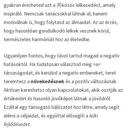
gyakran érezheted azt a 共közös lelkesedést, amely
inspiráló. Nemcsak tanácsokkal látnak el, hanem
motiválnak is, hogy folytasd az álmaidat. Az az érzés,
hogy hasonlóan gondolkodó lelkek vesznek körül,
természetes harmóniát hoz az életedbe.
Ugyanilyen fontos, hogy távol tartsd magad a negatív
hatásoktól. Ha tudatosan választod meg >a<
társaságodat, és kerülöd a negatív embereket, teret
teremtesz a
növekedésnek
és a pozitív változásnak.
Aktívan kereshetsz olyan kapcsolatokat, akik osztják az
értékeidet és hasonló jövőképet látnak a jövődről.
Ezáltal egy támogató hálózatot hoz létre, amely segít
elérni a céljaidat, és egyúttal elősegíti a
lelki
fejlődésedet
.