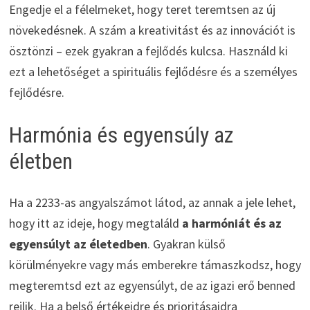
Engedje el a félelmeket, hogy teret teremtsen az új
növekedésnek. A szám a kreativitást és az innovációt is
ösztönzi – ezek gyakran a fejlődés kulcsa. Használd ki
ezt a lehetőséget a spirituális fejlődésre és a személyes
fejlődésre.
Harmónia és egyensúly az
életben
Ha a 2233-as angyalszámot látod, az annak a jele lehet,
hogy itt az ideje, hogy megtaláld
a harmóniát és az
egyensúlyt az életedben
. Gyakran külső
körülményekre vagy más emberekre támaszkodsz, hogy
megteremtsd ezt az egyensúlyt, de az igazi erő benned
rejlik. Ha a belső értékeidre és prioritásaidra