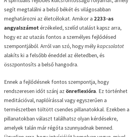
A spirituális fejlődés kulcsfontosságú folyamat, amely
segít megtalálni a belső békét és világosabban
meghatározni az életcélokat. Amikor a
2233-as
angyalszámot
érzékeled, szelíd utalást kapsz arra,
hogy ez az utazás fontos a személyes fejlődésed
szempontjából. Arról van szó, hogy mély
kapcsolatot
alakíts ki a felsőbb éneddel az életedben, és
összpontosíts a belső hangodra.
Ennek a fejlődésnek fontos szempontja, hogy
rendszeresen időt szánj az
önreflexióra
. Ez történhet
meditációval, naplóírással vagy egyszerűen a
természetben töltött csendes pillanatokkal. Ezekben a
pillanatokban választ találhatsz olyan kérdésekre,
amelyek talán már régóta szunnyadnak benned.
Ügyeljen arra, hogy intuícióját komolyan vegye, mivel