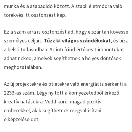
munka és a szabadidő között. A stabil életmódra való
törekvés itt ösztönzést kap.
Ez a szám arra is ösztönzést ad, hogy elszántan kövesse
személyes céljait.
Tűzz ki világos szándékokat
, és bízz
a belső tudásodban. Az intuíciód értékes támpontokat
adhat neked, amelyek segíthetnek a helyes döntések
meghozatalában.
Az új projektekre és ötletekre való energiát is serkenti a
2233-as szám. Légy nyitott a környezetedből érkező
kreatív hatásokra. Vedd körül magad pozitív
emberekkel, akik segíthetnek megvalósítani
elképzeléseidet.